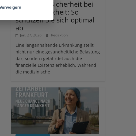
Finanzielle Sicherheit bei
Verweigern
langer Krankheit: So
schützen Sie sich optimal
ab
Jan. 27, 2026
Redaktion
Eine langanhaltende Erkrankung stellt
nicht nur eine gesundheitliche Belastung
dar, sondern gefährdet auch die
finanzielle Existenz erheblich. Während
die medizinische