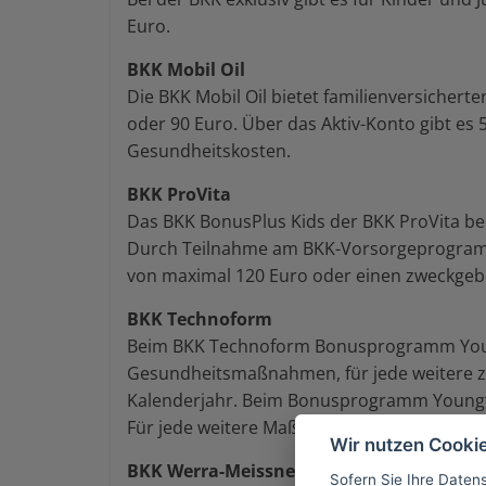
Euro.
BKK Mobil Oil
Die BKK Mobil Oil bietet familienversicherte
oder 90 Euro. Über das Aktiv-Konto gibt es 5
Gesundheitskosten.
BKK ProVita
Das BKK BonusPlus Kids der BKK ProVita be
Durch Teilnahme am BKK-Vorsorgeprogramm 
von maximal 120 Euro oder einen zweckgeb
BKK Technoform
Beim BKK Technoform Bonusprogramm Youngf
Gesundheitsmaßnahmen, für jede weitere zu
Kalenderjahr. Beim Bonusprogramm Youngfi
Für jede weitere Maßnahme gibt es weitere 
Wir nutzen Cooki
BKK Werra-Meissner
Sofern Sie Ihre Daten