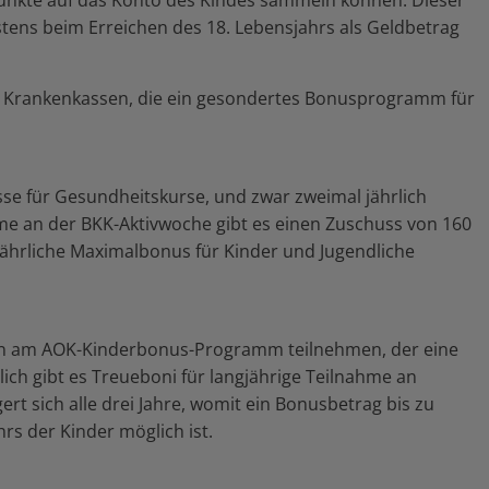
spunkte auf das Konto des Kindes sammeln können. Dieser
ns beim Erreichen des 18. Lebensjahrs als Geldbetrag
ene Krankenkassen, die ein gesondertes Bonusprogramm für
se für Gesundheitskurse, und zwar zweimal jährlich
me an der BKK-Aktivwoche gibt es einen Zuschuss von 160
 jährliche Maximalbonus für Kinder und Jugendliche
en am AOK-Kinderbonus-Programm teilnehmen, der eine
lich gibt es Treueboni für langjährige Teilnahme an
t sich alle drei Jahre, womit ein Bonusbetrag bis zu
rs der Kinder möglich ist.