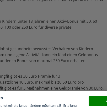
n Kindern unter 18 Jahren einen Aktiv-Bonus mit 30, 60
0, 100 oder 250 Euro für diverse private
lohnt gesundheitsbewusstes Verhalten von Kindern.
und eigene Aktivität kann ein Kind einen Geldbonus
undenen Bonus von maximal 250 Euro erhalten.
it gibt es 30 Euro Prämie für 3
sätzliche 10 Euro, maximal bis zu 50 Euro pro
t gibt es für 3 Maßnahmen eine Geldprämie von 30 Euro.
10 Euro, maximal bis zu 50 Euro pro Kalenderjahr.
es
schutzeinstellungen ändern möchten z.B. Erteilung