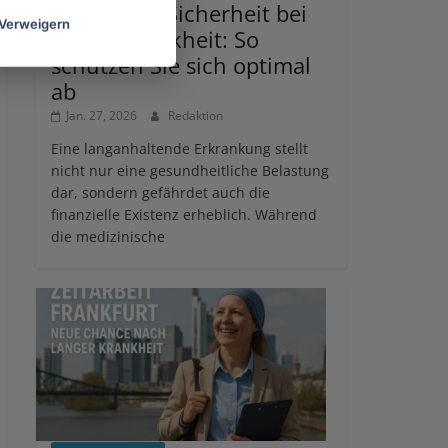
Finanzielle Sicherheit bei
Verweigern
langer Krankheit: So
schützen Sie sich optimal
ab
Jan. 27, 2026
Redaktion
Eine langanhaltende Erkrankung stellt
nicht nur eine gesundheitliche Belastung
dar, sondern gefährdet auch die
finanzielle Existenz erheblich. Während
die medizinische