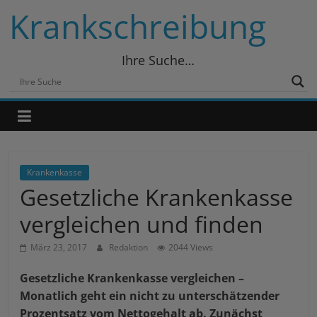
Skip
Krankschreibung
to
content
Ihre Suche…
Krankenkasse
Gesetzliche Krankenkasse
vergleichen und finden
März 23, 2017
Redaktion
2044 Views
Gesetzliche Krankenkasse vergleichen –
Monatlich geht ein nicht zu unterschätzender
Prozentsatz vom Nettogehalt ab. Zunächst